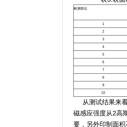
检测部位
1
2
3
4
5
6
7
8
9
10
从测试结果来
2
磁感应强度从
高
要，另外印制面积